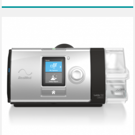
đường thở luôn được thông suốt cả đêm, hỗ trợ
cho các bệnh nhân điều trị ngưng thở khi ngủ OSA.