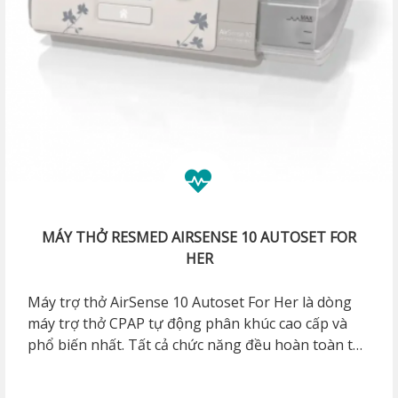
MÁY THỞ RESMED AIRSENSE 10 AUTOSET FOR
HER
Máy trợ thở AirSense 10 Autoset For Her là dòng
máy trợ thở CPAP tự động phân khúc cao cấp và
phổ biến nhất. Tất cả chức năng đều hoàn toàn tự
động, sử dụng đơn giản. AirSense 10 Autoset For
Her có thêm mode thở dành riêng cho nữ, giúp cho