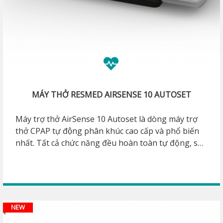
MÁY THỞ RESMED AIRSENSE 10 AUTOSET
Máy trợ thở AirSense 10 Autoset là dòng máy trợ
thở CPAP tự động phân khúc cao cấp và phổ biến
nhất. Tất cả chức năng đều hoàn toàn tự động, sử
dụng đơn giản. AirSense 10 Autoset giúp cho
đường thở luôn được thông suốt cả đêm, hỗ trợ
cho các bệnh nhân điều trị ngưng thở khi ngủ OSA.
NEW