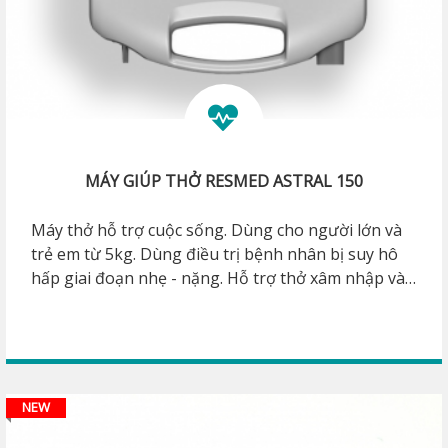
MÁY GIÚP THỞ RESMED ASTRAL 150
Máy thở hỗ trợ cuộc sống. Dùng cho người lớn và
trẻ em từ 5kg. Dùng điều trị bệnh nhân bị suy hô
hấp giai đoạn nhẹ - nặng. Hỗ trợ thở xâm nhập và
không xâm nhập. Pin trong máy, 8 giờ. Thiết kế
nhỏ, gọn, nhẹ, giúp máy linh động hơn trong việc
di chuyển bệnh nhân giữa các khoa phòng, hoặc từ
nhà đến Bệnh viện.
NEW