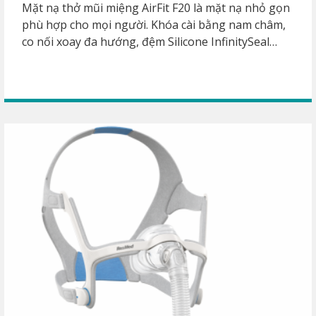
Mặt nạ thở mũi miệng AirFit F20 là mặt nạ nhỏ gọn
phù hợp cho mọi người. Khóa cài bằng nam châm,
co nối xoay đa hướng, đệm Silicone InfinitySeal
giúp mang lại sự thoải mái nhất. Phù hợp cho
những bệnh nhân bị bệnh ngưng thở khi ngủ hoặc
bệnh COPD.