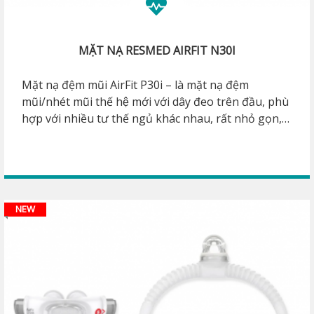
MẶT NẠ RESMED AIRFIT N30I
Mặt nạ đệm mũi AirFit P30i – là mặt nạ đệm
mũi/nhét mũi thế hệ mới với dây đeo trên đầu, phù
hợp với nhiều tư thế ngủ khác nhau, rất nhỏ gọn,
dễ dàng đeo vừa vặn, mang lại sự thoải mái suốt cả
đêm. Một bộ sản phẩm đủ 3 size để bệnh nhân lựa
chọn.
NEW