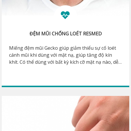
ĐỆM MŨI CHỐNG LOÉT RESMED
Miếng đệm mũi Gecko giúp giảm thiểu sự cố loét
cánh mũi khi dùng với mặt nạ, giúp tăng độ kín
khít. Có thể dùng với bất kỳ kích cỡ mặt nạ nào, dễ
dàng điều chỉnh trên bất kỳ hình dạng khuôn mặt.
Không chứa chất độc hại, và làm bằng
hypoallergenic polyme không gây kích ứng da.
Hãng/ nước sản xuất: ResMed/ Úc