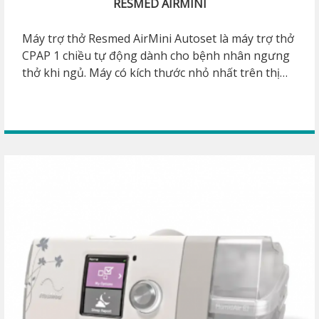
RESMED AIRMINI
Máy trợ thở Resmed AirMini Autoset là máy trợ thở
CPAP 1 chiều tự động dành cho bệnh nhân ngưng
thở khi ngủ. Máy có kích thước nhỏ nhất trên thị
trường. Với kích thước nhỏ và nằm gọn trong lòng
bàn tay, nhưng máy vẫn trang bị đầy đủ chức năng
và thuật toán mới nhất của hãng ResMed.