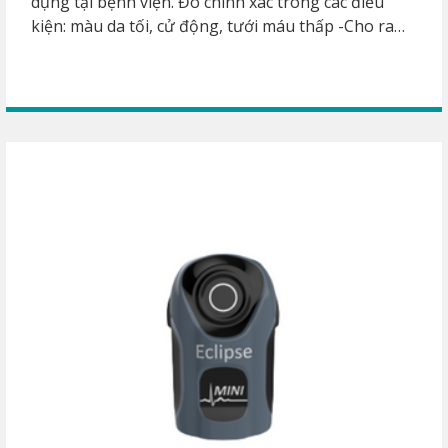
dụng tại bệnh viện. Đo chính xác trong các điều
kiện: màu da tối, cử động, tưới máu thấp -Cho ra
kết quả đo nhanh chóng sau vài nhịp. Sử dụng cho
người lớn và trẻ em. Thiết kế chống sốc, chống
nước xâm nhập IP32 -Khả năng đo 6000 lần với 2
pin AA