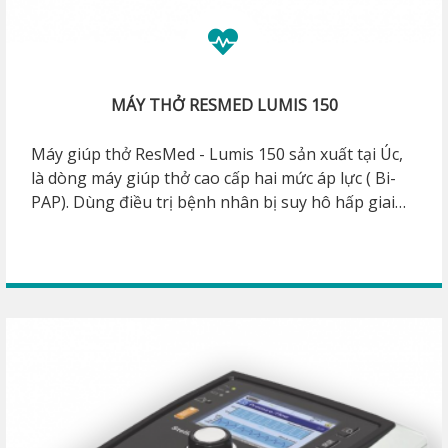
MÁY THỞ RESMED LUMIS 150
Máy giúp thở ResMed - Lumis 150 sản xuất tại Úc,
là dòng máy giúp thở cao cấp hai mức áp lực ( Bi-
PAP). Dùng điều trị bệnh nhân bị suy hô hấp giai
đoạn nhẹ - nặng vừa, bệnh COPD phổi tắc nghẽn.
Tính năng điều chỉnh độ ẩm tự động, chống đọng
nước trên dây thở. Các chế độ thở: CPAP, S, ST, T,
PAC, iVAPS. Có đèn và chuông cảnh báo giúp theo
dõi điều trị an toàn hơn.