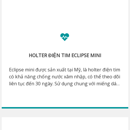
HOLTER ĐIỆN TIM ECLIPSE MINI
Eclipse mini được sản xuất tại Mỹ, là holter điện tim
có khả năng chống nước xâm nhập, có thể theo dõi
liên tục đến 30 ngày. Sử dụng chung với miếng dán
3 điện cực có pin cung cấp năng lượng lên đến 14
ngày, có thể tự gắn lên cơ thể. Pin máy sử dụng sẽ
nằm trên miếng dán. Máy dễ dàng tháo rời, thay
đổi miếng dán và gắn lại trên người. Có nút đánh
dấu sự kiện. Đạt tiêu chuẩn về độ chính xác và an
toàn khi sử dụng