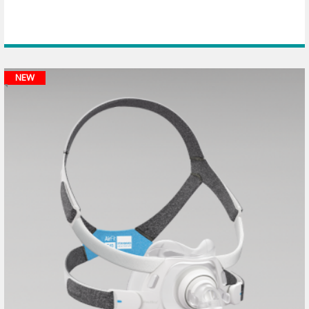
nhân thao tác và vệ sinh dễ dàng. Dây đeo trên đầu
thoải mái với nhiều tư thế ngủ. Phù hợp cho những
bệnh nhân bị bệnh ngưng thở khi ngủ thở máy
CPAP. Một bộ sản phẩm có đủ 3 size cho bệnh
nhân lựa chọn.
NEW