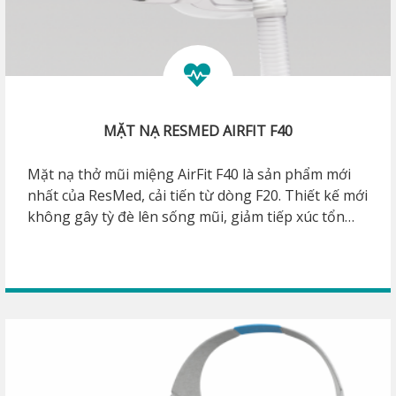
MẶT NẠ RESMED AIRFIT F40
Mặt nạ thở mũi miệng AirFit F40 là sản phẩm mới
nhất của ResMed, cải tiến từ dòng F20. Thiết kế mới
không gây tỳ đè lên sống mũi, giảm tiếp xúc tổn
thương da khi đeo lâu. Mặt nạ nhỏ gọn phù hợp
cho mọi người, khóa cài bằng nam châm, co nối
xoay đa hướng, đệm Silicone InfinitySeal giúp
mang lại sự thoải mái nhất. Phù hợp cho những
bệnh nhân bị bệnh ngưng thở khi ngủ hoặc bệnh
COPD.