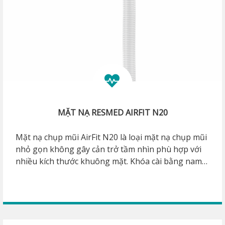
MẶT NẠ RESMED AIRFIT N20
Mặt nạ chụp mũi AirFit N20 là loại mặt nạ chụp mũi
nhỏ gọn không gây cản trở tầm nhìn phù hợp với
nhiều kích thước khuông mặt. Khóa cài bằng nam
châm giúp tháo lắp nhanh, co xoay di chuyển đa
hướng phù hợp với các tư thế nằm khác nhau của
bệnh nhân. Phù hợp cho những bệnh nhân bị
bệnh ngưng thở khi ngủ hoặc bệnh COPD.