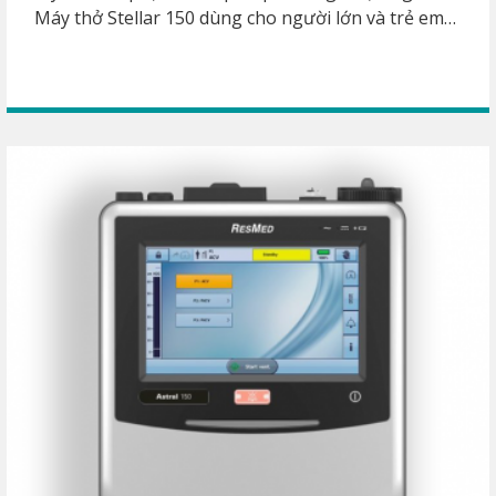
Máy thở Stellar 150 dùng cho người lớn và trẻ em
từ 13kg, điều trị bệnh nhân bị suy hô hấp, bệnh
phổi tắc nghẽn COPD, phổi hạn chế và khó thở do
béo phì. Có hỗ trợ thở xâm nhập tạm thời cho bệnh
nhân mở khí quản. Các chế độ thở CPAP, S, ST, T,
PAC, iVAPS.