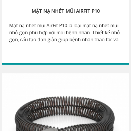
MẶT NẠ NHÉT MŨI AIRFIT P10
Mặt nạ nhét mũi AirFit P10 là loại mặt nạ nhét mũi
nhỏ gọn phù hợp với mọi bệnh nhân. Thiết kế nhỏ
gọn, cấu tạo đơn giản giúp bệnh nhân thao tác và
vệ sinh dễ dàng. Phù hợp cho những bệnh nhân bị
bệnh ngưng thở khi ngủ hoặc bệnh COPD.